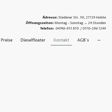
A
dresse:
Stedener Str. 50, 27729 Holste
Öffnungszeiten:
Montag - Sonntag → 24 Stunden
Telefon:
04748-931 870 / 0170-296 1249
Preise
Dieselfloater
Kontakt
AGB´s